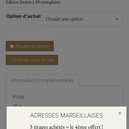
Edition limitée à 50 exemplaires
Option d'achat
Ajouter au panier
Continuer mes achats
Informations complémentaires
Poids
10 g
×
ADRESSES MARSEILLAISES
Dimensions
3 tirages achetés = le 4ème offert !
21 × 15 cm