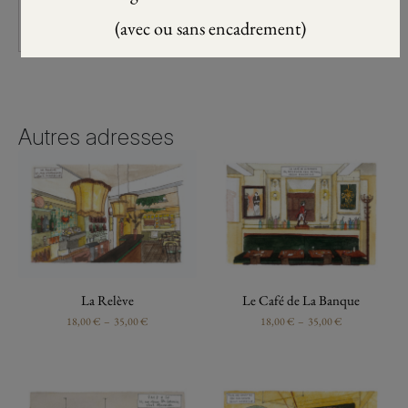
(avec ou sans encadrement)
Autres adresses
La Relève
Le Café de La Banque
18,00
€
–
35,00
€
18,00
€
–
35,00
€