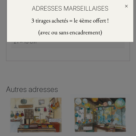
×
ADRESSES MARSEILLAISES
Poids
3 tirages achetés = le 4ème offert !
10 g
(avec ou sans encadrement)
Dimensions
21 × 15 cm
Autres adresses