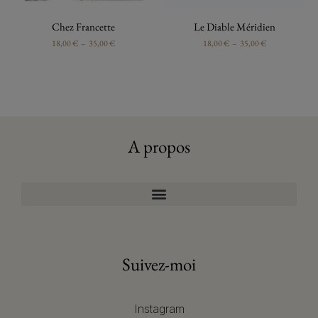
Chez Francette
Le Diable Méridien
18,00
€
–
35,00
€
18,00
€
–
35,00
€
A propos
Suivez-moi
Instagram