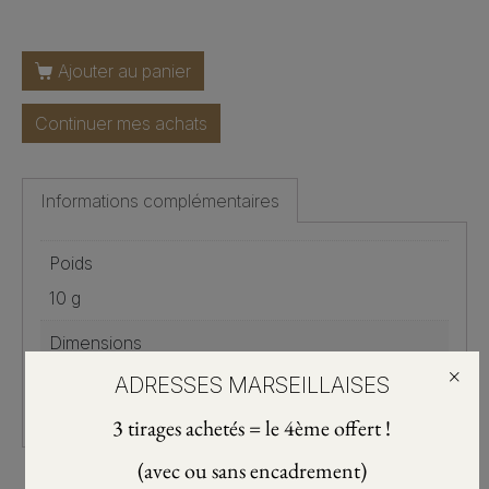
Ajouter au panier
Continuer mes achats
Informations complémentaires
Poids
10 g
Dimensions
×
21 × 15 cm
ADRESSES MARSEILLAISES
3 tirages achetés = le 4ème offert !
(avec ou sans encadrement)