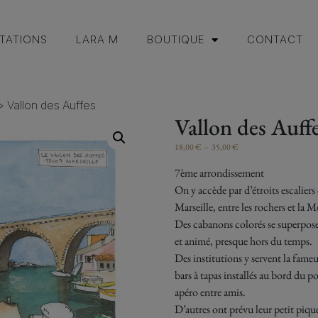
TATIONS
LARA M
BOUTIQUE
CONTACT
>
Vallon des Auffes
Vallon des Auff
18,00
€
–
35,00
€
7ème arrondissement
On y accède par d’étroits escalier
Marseille, entre les rochers et la M
Des cabanons colorés se superposent
et animé, presque hors du temps.
Des institutions y servent la fameu
bars à tapas installés au bord du 
apéro entre amis.
D’autres ont prévu leur petit pique