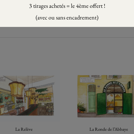
3 tirages achetés = le 4ème offert !
(avec ou sans encadrement)
La Relève
La Ronde de l’Abbaye