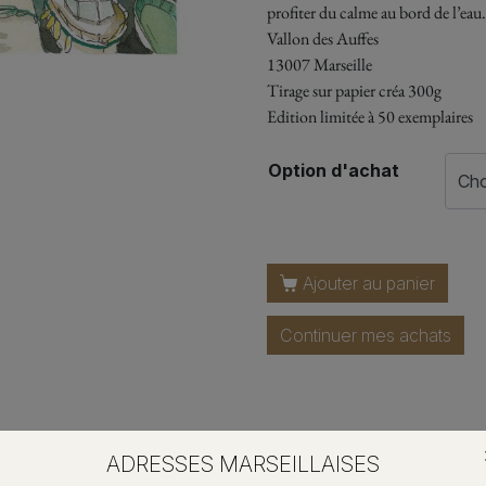
profiter du calme au bord de l’eau.
Vallon des Auffes
13007 Marseille
Tirage sur papier créa 300g
Edition limitée à 50 exemplaires
Option d'achat
Ajouter au panier
Continuer mes achats
ADRESSES MARSEILLAISES