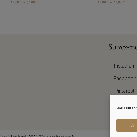
18,00
€
–
35,00
€
18,00
€
–
35,00
€
Suivez-m
Instagram
Facebook
Pinterest
Nous utiliso
Réseaux sociaux
Ac
Lara Marchetti. 2021 Tous droits réservés.