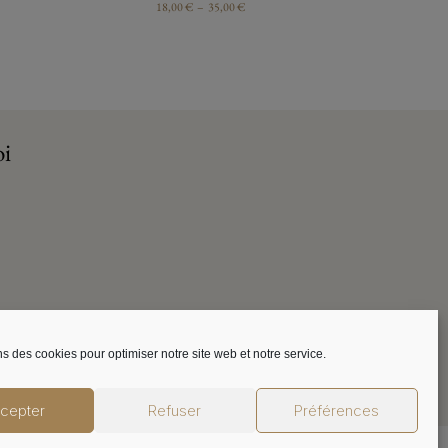
18,00
€
–
35,00
€
oi
ns des cookies pour optimiser notre site web et notre service.
cepter
Refuser
Préférences