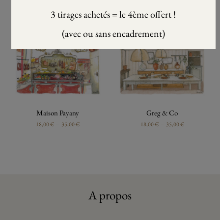
18,00
€
–
35,00
€
18,00
€
–
35,00
€
3 tirages achetés = le 4ème offert !
(avec ou sans encadrement)
Maison Payany
Greg & Co
18,00
€
–
35,00
€
18,00
€
–
35,00
€
A propos